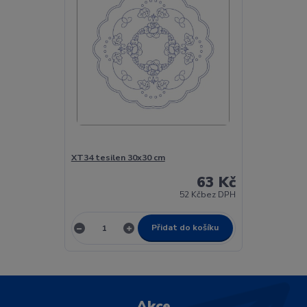
XT34 tesilen 30x30 cm
63 Kč
52 Kč
bez DPH
Přidat do košíku
Akce