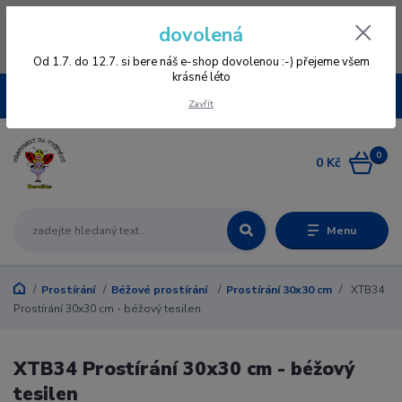
Vážení zákazníci, vzhledem k nové verzi e-shopu vás prosíme, aby jste se
dovolená
znovu zageristrovali, staré registrace nefungují, omlouváme se všem za
komplikace a věříme, že se vám bude v novém e-shopu přehledněji
nakupovat :-) děkujeme všem za pochopení www.vysivaniberuska.cz
Od 1.7. do 12.7. si bere náš e-shop dovolenou :-) přejeme všem
krásné léto
CZK
Zavřít
0
0 Kč
Menu
Prostírání
Béžové prostírání
Prostírání 30x30 cm
XTB34
Prostírání 30x30 cm - béžový tesilen
XTB34 Prostírání 30x30 cm - béžový
tesilen