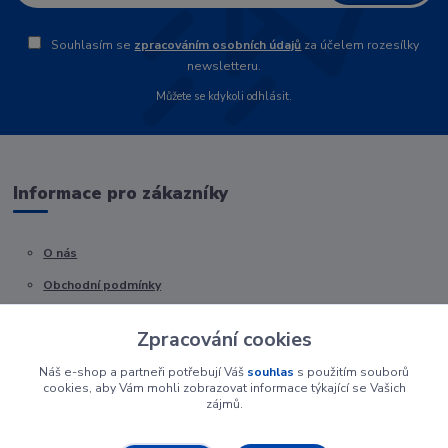
Souhlasím se
zpracováním osobních údajů
za účelem rozesílky
newsletteru.
Můžete se kdykoli odhlásit.
Informace pro zákazníky
O nás
Obchodní podmínky
Kontakty
Zpracování cookies
Náš e-shop a partneři potřebují Váš
souhlas
s použitím souborů
cookies, aby Vám mohli zobrazovat informace týkající se Vašich
zájmů.