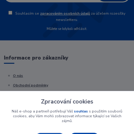
Souhlasím se
zpracováním osobních údajů
za účelem rozesílky
newsletteru.
Můžete se kdykoli odhlásit.
Informace pro zákazníky
O nás
Obchodní podmínky
Kontakty
Zpracování cookies
Náš e-shop a partneři potřebují Váš
souhlas
s použitím souborů
cookies, aby Vám mohli zobrazovat informace týkající se Vašich
zájmů.