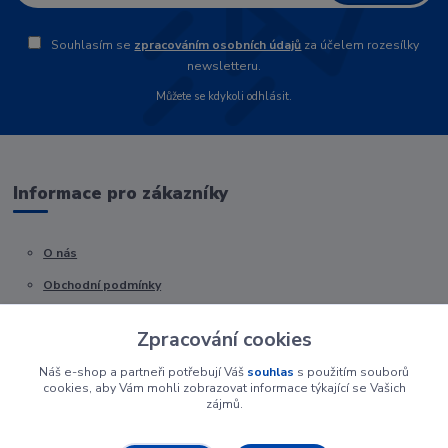
Souhlasím se
zpracováním osobních údajů
za účelem rozesílky
newsletteru.
Můžete se kdykoli odhlásit.
Informace pro zákazníky
O nás
Obchodní podmínky
Kontakty
Zpracování cookies
Náš e-shop a partneři potřebují Váš
souhlas
s použitím souborů
cookies, aby Vám mohli zobrazovat informace týkající se Vašich
zájmů.