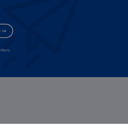
t se
tteru.