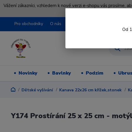
Vážení zákazníci, vzhledem k nové verzi e-shopu vás prosíme, a
shopu pře
Pro obchodníky
O nás
Obchodní podmínky
Kontakty
Od 1
Novinky
Bavlnky
Podzim
Ubru
Dětské vyšívání
Kanava 22x26 cm křížek,stonek
K
Y174 Prostírání 25 x 25 cm - motý