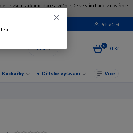
uváme se všem za komplikace a věříme, že se vám bude v novém e-
beruska.cz
Přihlášení
 léto
0
0 Kč
CZK
Více
Kuchařky
Dětské vyšívání