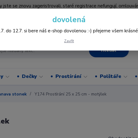
by jste se znovu zageristrovali, staré registrace nefungují, omlo
hledněji nakupovat :-) děkujeme všem za pochopení www.vysivani
dovolená
Více
.7. do 12.7. si bere náš e-shop dovolenou :-) přejeme všem krásné
Zavřít
Hledat
sy
Dečky
Prostírání
Polštáře
anava stonek
Y174 Prostírání 25 x 25 cm - motýlek
lek