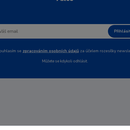
Přihlási
uhlasím se
zpracováním osobních údajů
za účelem rozesílky newsle
Můžete se kdykoli odhlásit.