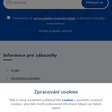
Přihlásit se
Souhlasím se
zpracováním osobních údajů
za účelem rozesílky
newsletteru.
Můžete se kdykoli odhlásit.
Informace pro zákazníky
O nás
Obchodní podmínky
Kontakty
Zpracování cookies
Náš e-shop a partneři potřebují Váš
souhlas
s použitím souborů
cookies, aby Vám mohli zobrazovat informace týkající se Vašich
zájmů.