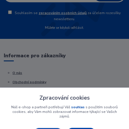
Souhlasím se
zpracováním osobních údajů
za účelem rozesílky
newsletteru.
Můžete se kdykoli odhlásit.
Informace pro zákazníky
O nás
Obchodní podmínky
Kontakty
Zpracování cookies
Náš e-shop a partneři potřebují Váš
souhlas
s použitím souborů
cookies, aby Vám mohli zobrazovat informace týkající se Vašich
zájmů.