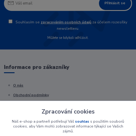
Přihlásit se
Souhlasím se
zpracováním osobních údajů
za účelem rozesílky
newsletteru.
Můžete se kdykoli odhlásit.
Informace pro zákazníky
O nás
Obchodní podmínky
Kontakty
Zpracování cookies
Náš e-shop a partneři potřebují Váš
souhlas
s použitím souborů
cookies, aby Vám mohli zobrazovat informace týkající se Vašich
zájmů.