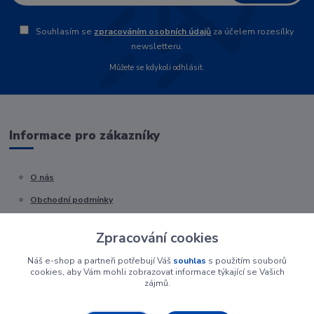
Souhlasím se
zpracováním osobních údajů
za účelem rozesílky
newsletteru.
Můžete se kdykoli odhlásit.
Informace pro zákazníky
O nás
Obchodní podmínky
Kontakty
Zpracování cookies
Náš e-shop a partneři potřebují Váš
souhlas
s použitím souborů
cookies, aby Vám mohli zobrazovat informace týkající se Vašich
zájmů.