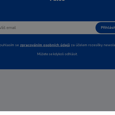
Přihlási
uhlasím se
zpracováním osobních údajů
za účelem rozesílky newsle
Můžete se kdykoli odhlásit.