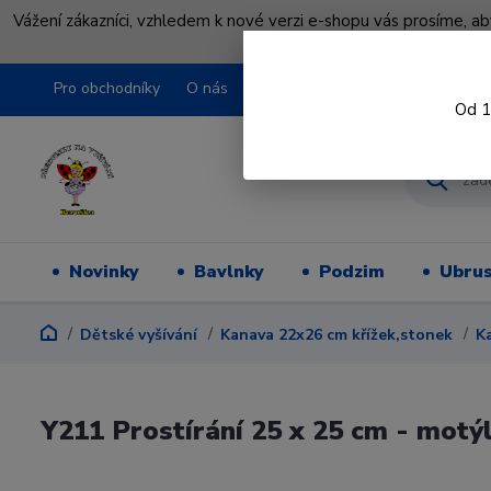
Vážení zákazníci, vzhledem k nové verzi e-shopu vás prosíme, a
shopu pře
Pro obchodníky
O nás
Obchodní podmínky
Kontakty
Od 1
Novinky
Bavlnky
Podzim
Ubru
Dětské vyšívání
Kanava 22x26 cm křížek,stonek
K
Y211 Prostírání 25 x 25 cm - motý