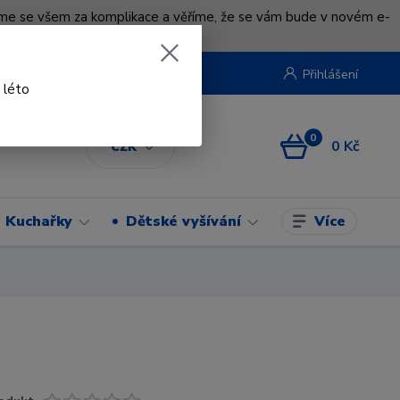
uváme se všem za komplikace a věříme, že se vám bude v novém e-
beruska.cz
Přihlášení
 léto
0
0 Kč
CZK
Více
Kuchařky
Dětské vyšívání