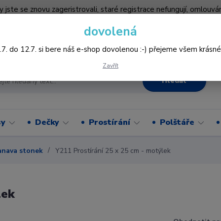
by jste se znovu zageristrovali, staré registrace nefungují, omlo
hledněji nakupovat :-) děkujeme všem za pochopení www.vysivani
dovolená
Více
.7. do 12.7. si bere náš e-shop dovolenou :-) přejeme všem krásné
Zavřít
Hledat
sy
Dečky
Prostírání
Polštáře
anava stonek
Y211 Prostírání 25 x 25 cm - motýlek
lek