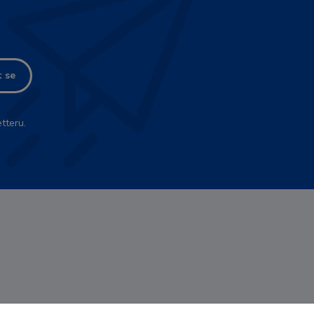
t se
tteru.