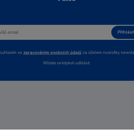
Přihlási
uhlasím se
zpracováním osobních údajů
za účelem rozesílky newsle
Můžete se kdykoli odhlásit.