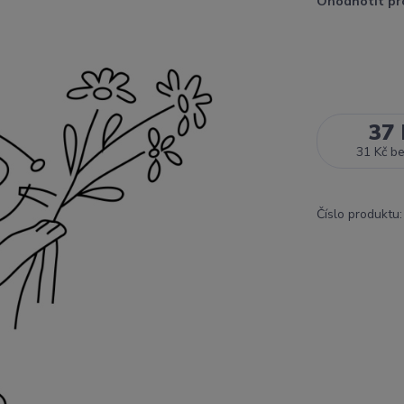
Ohodnotit pr
37 
31 Kč
b
Číslo produktu: