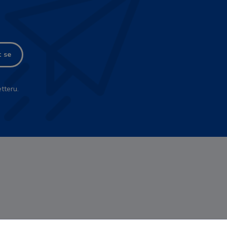
t se
tteru.