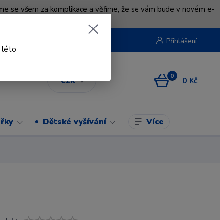
uváme se všem za komplikace a věříme, že se vám bude v novém e-
beruska.cz
Přihlášení
 léto
0
0 Kč
CZK
Více
řky
Dětské vyšívání