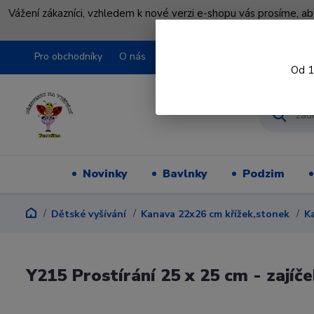
Vážení zákazníci, vzhledem k nové verzi e-shopu vás prosíme, a
shopu pře
Pro obchodníky
O nás
Obchodní podmínky
Kontakty
Od 1
Novinky
Bavlnky
Podzim
Dětské vyšívání
Kanava 22x26 cm křížek,stonek
K
Y215 Prostírání 25 x 25 cm - zajíč