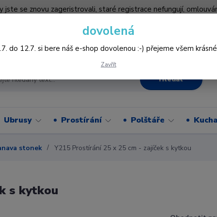
by jste se znovu zageristrovali, staré registrace nefungují, omlo
hledněji nakupovat :-) děkujeme všem za pochopení www.vysivani
dovolená
Více
.7. do 12.7. si bere náš e-shop dovolenou :-) přejeme všem krásné
Zavřít
Hledat
Ubrusy
Prostírání
Polštáře
Kucha
anava stonek
Y215 Prostírání 25 x 25 cm - zajíček s kytkou
ek s kytkou