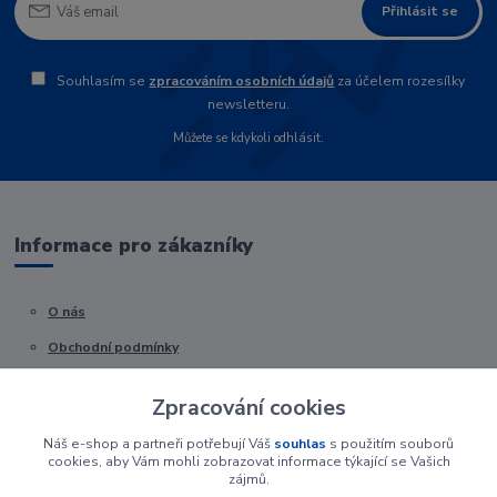
Přihlásit se
Souhlasím se
zpracováním osobních údajů
za účelem rozesílky
newsletteru.
Můžete se kdykoli odhlásit.
Informace pro zákazníky
O nás
Obchodní podmínky
Kontakty
Zpracování cookies
Náš e-shop a partneři potřebují Váš
souhlas
s použitím souborů
cookies, aby Vám mohli zobrazovat informace týkající se Vašich
zájmů.