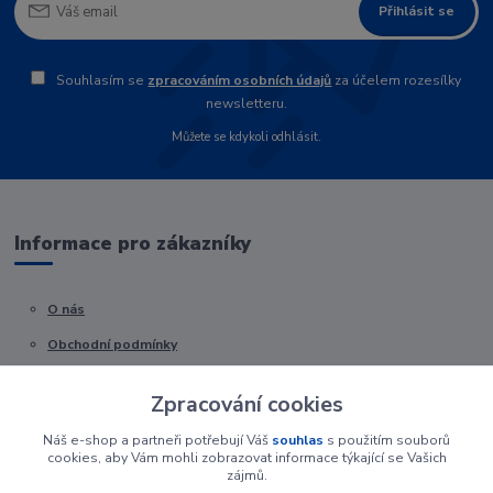
Přihlásit se
Souhlasím se
zpracováním osobních údajů
za účelem rozesílky
newsletteru.
Můžete se kdykoli odhlásit.
Informace pro zákazníky
O nás
Obchodní podmínky
Kontakty
Zpracování cookies
Náš e-shop a partneři potřebují Váš
souhlas
s použitím souborů
cookies, aby Vám mohli zobrazovat informace týkající se Vašich
zájmů.