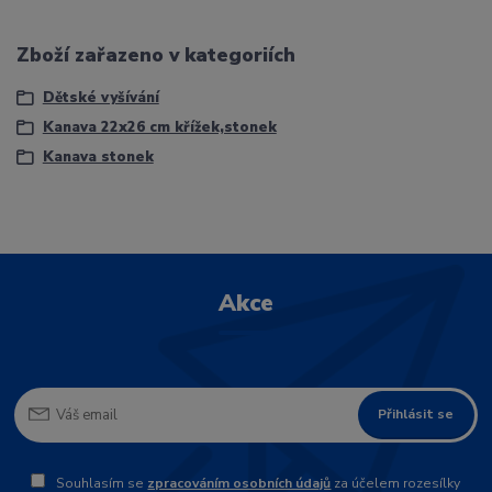
Zboží zařazeno v kategoriích
Dětské vyšívání
Kanava 22x26 cm křížek,stonek
Kanava stonek
Akce
Přihlásit se
Souhlasím se
zpracováním osobních údajů
za účelem rozesílky