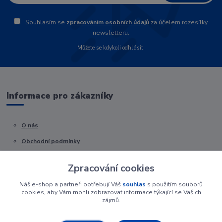
Souhlasím se
zpracováním osobních údajů
za účelem rozesílky
newsletteru.
Můžete se kdykoli odhlásit.
Informace pro zákazníky
O nás
Obchodní podmínky
Kontakty
Zpracování cookies
Náš e-shop a partneři potřebují Váš
souhlas
s použitím souborů
cookies, aby Vám mohli zobrazovat informace týkající se Vašich
zájmů.