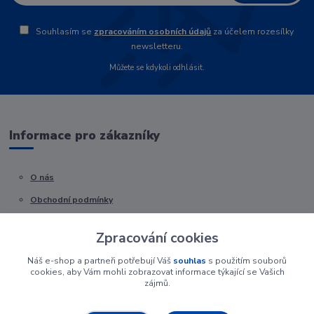
Souhlasím se
zpracováním osobních údajů
za účelem rozesílky
newsletteru.
Můžete se kdykoli odhlásit.
Informace pro zákazníky
O nás
Obchodní podmínky
Kontakty
Zpracování cookies
Náš e-shop a partneři potřebují Váš
souhlas
s použitím souborů
cookies, aby Vám mohli zobrazovat informace týkající se Vašich
zájmů.