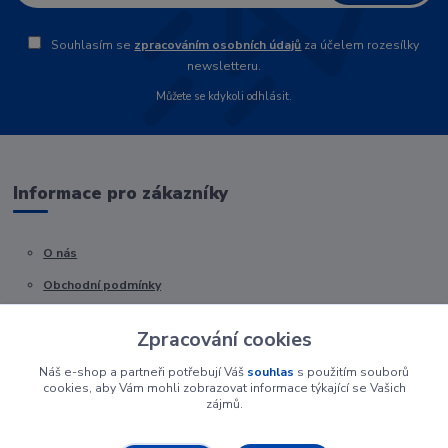
Souhlasím se
zpracováním osobních údajů
za účelem rozesílky
newsletteru.
Můžete se kdykoli odhlásit.
Informace pro zákazníky
O nás
Obchodní podmínky
Kontakty
Zpracování cookies
Náš e-shop a partneři potřebují Váš
souhlas
s použitím souborů
cookies, aby Vám mohli zobrazovat informace týkající se Vašich
zájmů.