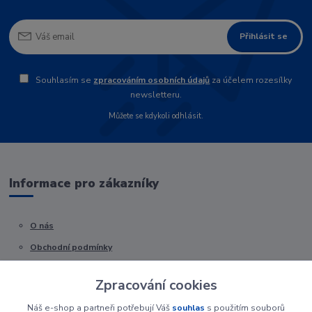
Přihlásit se
Souhlasím se
zpracováním osobních údajů
za účelem rozesílky
newsletteru.
Můžete se kdykoli odhlásit.
Informace pro zákazníky
O nás
Obchodní podmínky
Kontakty
Zpracování cookies
Náš e-shop a partneři potřebují Váš
souhlas
s použitím souborů