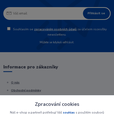
Přihlásit se
Souhlasím se
zpracováním osobních údajů
za účelem rozesílky
newsletteru.
Můžete se kdykoli odhlásit.
Informace pro zákazníky
O nás
Obchodní podmínky
Kontakty
Zpracování cookies
Náš e-shop a partneři potřebují Váš
souhlas
s použitím souborů