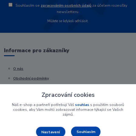
Souhlasím se
zpracováním osobních údajů
za účelem rozesílky
newsletteru.
Můžete se kdykoli odhlásit.
Informace pro zákazníky
O nás
Obchodní podmínky
Kontakty
Zpracování cookies
Náš e-shop a partneři potřebují Váš
souhlas
s použitím souborů
cookies, aby Vám mohli zobrazovat informace týkající se Vašich
zájmů.
Souhlasím
Nastavení