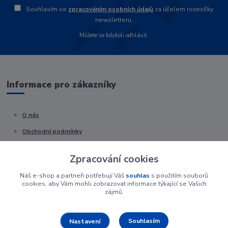
Souhlasím se
zpracováním osobních údajů
za účelem rozesílky
newsletteru.
Můžete se kdykoli odhlásit.
Informace pro zákazníky
O nás
Obchodní podmínky
Kontakty
Zpracování cookies
Náš e-shop a partneři potřebují Váš
souhlas
s použitím souborů
cookies, aby Vám mohli zobrazovat informace týkající se Vašich
zájmů.
Souhlasím
Nastavení