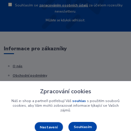
Souhlasím se
zpracováním osobních údajů
za účelem rozesílky
newsletteru.
Můžete se kdykoli odhlásit.
Informace pro zákazníky
O nás
Obchodní podmínky
Kontakty
Zpracování cookies
Náš e-shop a partneři potřebují Váš
souhlas
s použitím souborů
cookies, aby Vám mohli zobrazovat informace týkající se Vašich
zájmů.
Souhlasím
Nastavení