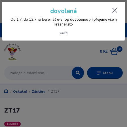
Vážení zákazníci, vzhledem k nové verzi e-shopu vás prosíme, aby jste se
dovolená
znovu zageristrovali, staré registrace nefungují, omlouváme se všem za
komplikace a věříme, že se vám bude v novém e-shopu přehledněji
nakupovat :-) děkujeme všem za pochopení www.vysivaniberuska.cz
Od 1.7. do 12.7. si bere náš e-shop dovolenou :-) přejeme všem
krásné léto
CZK
Zavřít
0
0 Kč
Menu
Ostatní
Zástěry
ZT17
ZT17
Novinka