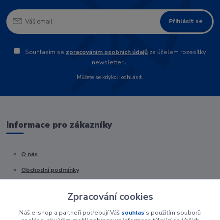
Přihlásit se
Souhlasím se
zpracováním osobních údajů
za účelem rozesílky
newsletteru.
Můžete se kdykoli odhlásit.
Informace pro zákazníky
O nás
Obchodní podmínky
Kontakty
Zpracování cookies
Náš e-shop a partneři potřebují Váš
souhlas
s použitím souborů