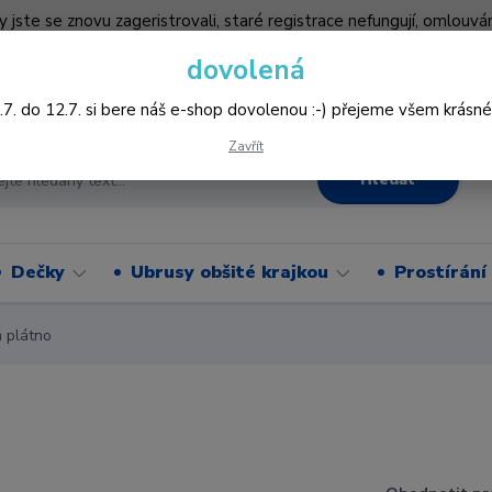
by jste se znovu zageristrovali, staré registrace nefungují, omlo
hledněji nakupovat :-) děkujeme všem za pochopení www.vysivani
dovolená
Více
.7. do 12.7. si bere náš e-shop dovolenou :-) přejeme všem krásné
Zavřít
Hledat
Dečky
Ubrusy obšité krajkou
Prostírání
 plátno