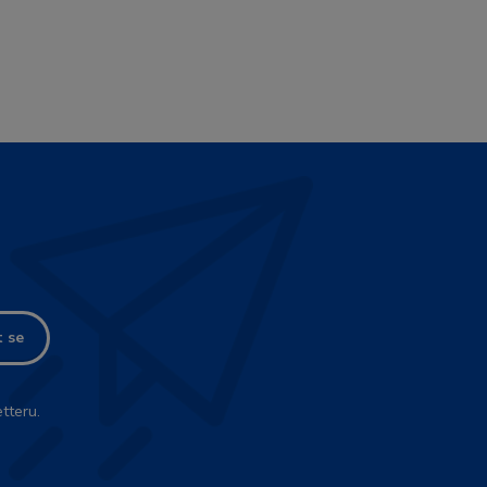
t se
tteru.