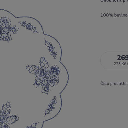
Ohodnotit pr
100% bavln
26
223 Kč
Číslo produktu: