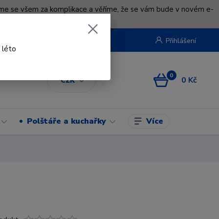
uváme se všem za komplikace a věříme, že se vám bude v novém e-
beruska.cz
Přihlášení
 léto
0
0 Kč
CZK
Více
Polštáře a kuchařky