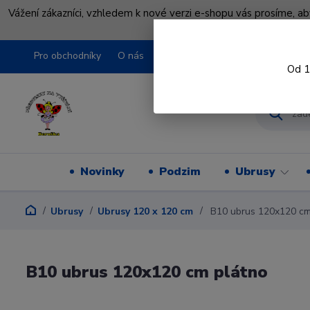
Vážení zákazníci, vzhledem k nové verzi e-shopu vás prosíme, a
shopu pře
Pro obchodníky
O nás
Obchodní podmínky
Kontakty
Od 1
Novinky
Podzim
Ubrusy
Ubrusy
Ubrusy 120 x 120 cm
B10 ubrus 120x120 cm
B10 ubrus 120x120 cm plátno