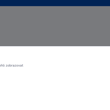
hli zobrazovat
Vytvořeno na
Eshop-rychle.cz