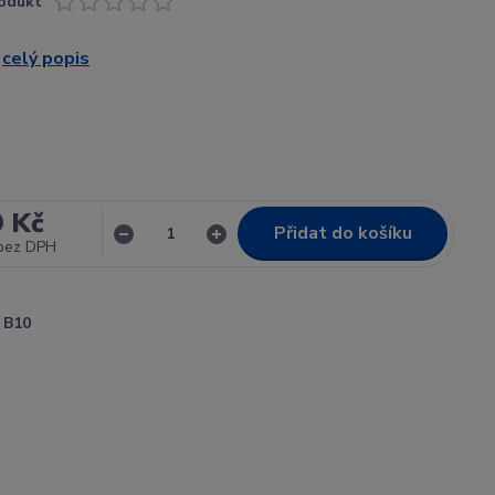
odukt
a
celý popis
9 Kč
Přidat do košíku
bez DPH
B10