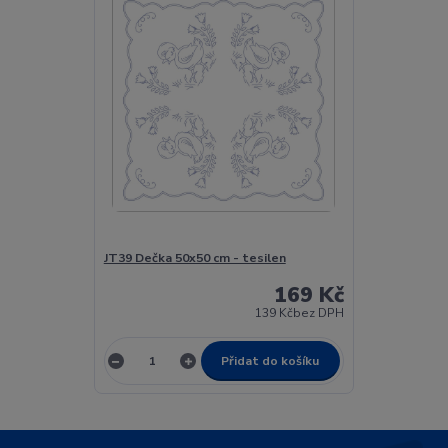
JT39 Dečka 50x50 cm - tesilen
169 Kč
139 Kč
bez DPH
Přidat do košíku