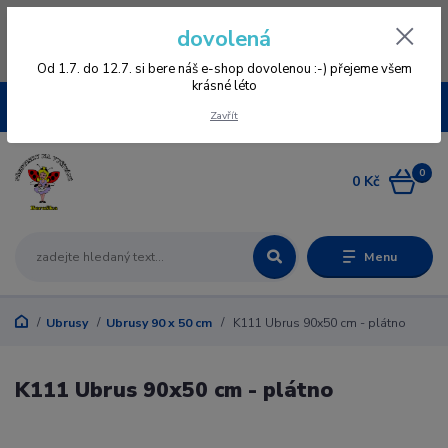
Vážení zákazníci, vzhledem k nové verzi e-shopu vás prosíme, aby jste se
dovolená
znovu zageristrovali, staré registrace nefungují, omlouváme se všem za
komplikace a věříme, že se vám bude v novém e-shopu přehledněji
nakupovat :-) děkujeme všem za pochopení www.vysivaniberuska.cz
Od 1.7. do 12.7. si bere náš e-shop dovolenou :-) přejeme všem
krásné léto
CZK
Zavřít
0
0 Kč
Menu
Ubrusy
Ubrusy 90 x 50 cm
K111 Ubrus 90x50 cm - plátno
K111 Ubrus 90x50 cm - plátno