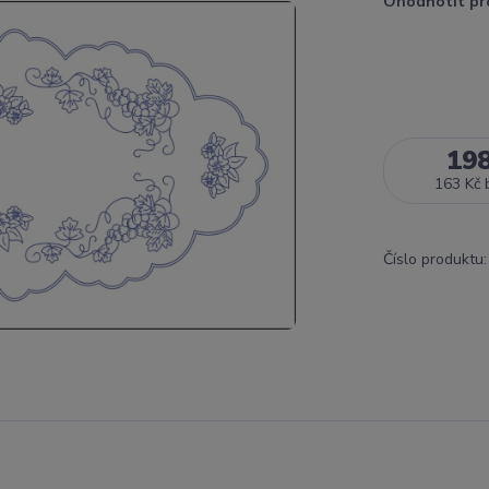
Ohodnotit pr
19
163 Kč
Číslo produktu: