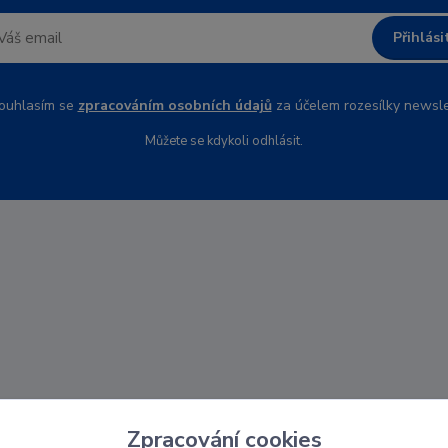
Přihlási
uhlasím se
zpracováním osobních údajů
za účelem rozesílky newsle
Můžete se kdykoli odhlásit.
Zpracování cookies