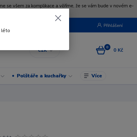
uváme se všem za komplikace a věříme, že se vám bude v novém e-
beruska.cz
Přihlášení
 léto
0
0 Kč
CZK
Více
Polštáře a kuchařky