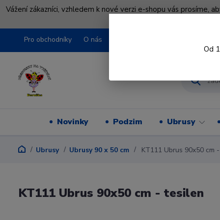
Vážení zákazníci, vzhledem k nové verzi e-shopu vás prosíme, a
shopu pře
Pro obchodníky
O nás
Obchodní podmínky
Kontakty
Od 1
Novinky
Podzim
Ubrusy
Ubrusy
Ubrusy 90 x 50 cm
KT111 Ubrus 90x50 cm - 
KT111 Ubrus 90x50 cm - tesilen