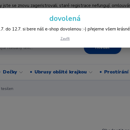
by jste se znovu zageristrovali, staré registrace nefungují, omlo
hledněji nakupovat :-) děkujeme všem za pochopení www.vysivani
dovolená
Více
.7. do 12.7. si bere náš e-shop dovolenou :-) přejeme všem krásné
Zavřít
Hledat
Dečky
Ubrusy obšité krajkou
Prostírání
tesilen