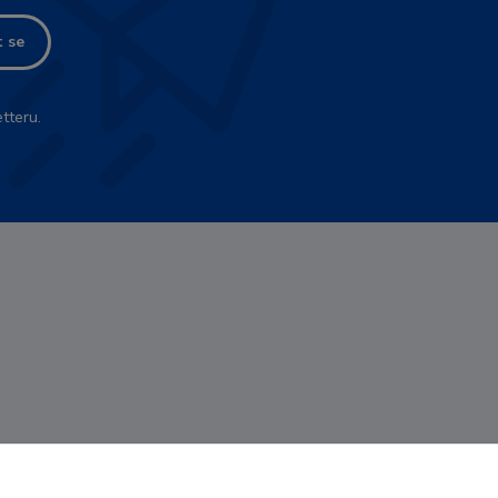
t se
tteru.