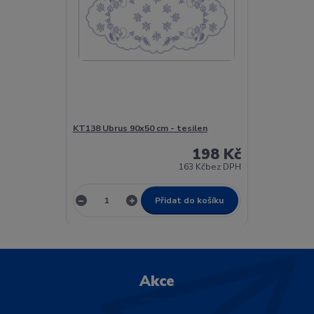
KT138 Ubrus 90x50 cm - tesilen
198 Kč
163 Kč
bez DPH
Přidat do košíku
Akce