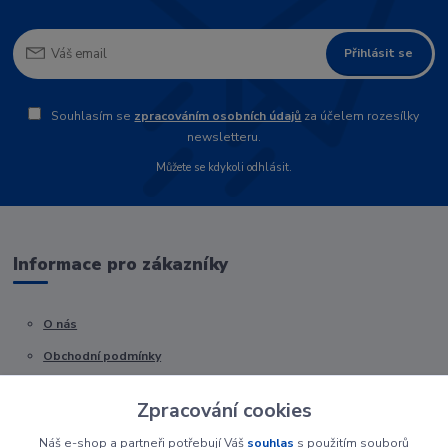
Přihlásit se
Souhlasím se
zpracováním osobních údajů
za účelem rozesílky
newsletteru.
Můžete se kdykoli odhlásit.
Informace pro zákazníky
O nás
Obchodní podmínky
Kontakty
Zpracování cookies
Náš e-shop a partneři potřebují Váš
souhlas
s použitím souborů