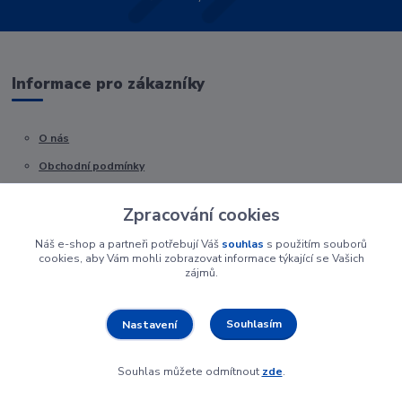
Informace pro zákazníky
O nás
Obchodní podmínky
Kontakty
Zpracování cookies
Náš e-shop a partneři potřebují Váš
souhlas
s použitím souborů
cookies, aby Vám mohli zobrazovat informace týkající se Vašich
zájmů.
Souhlasím
Nastavení
Souhlas můžete odmítnout
zde
.
Vytvořeno na
Eshop-rychle.cz