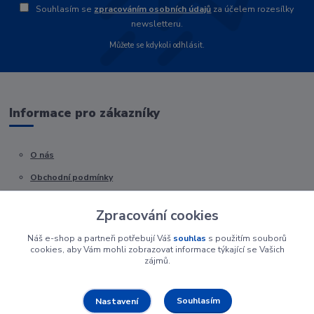
Souhlasím se
zpracováním osobních údajů
za účelem rozesílky
newsletteru.
Můžete se kdykoli odhlásit.
Informace pro zákazníky
O nás
Obchodní podmínky
Kontakty
Zpracování cookies
Náš e-shop a partneři potřebují Váš
souhlas
s použitím souborů
cookies, aby Vám mohli zobrazovat informace týkající se Vašich
zájmů.
Souhlasím
Nastavení