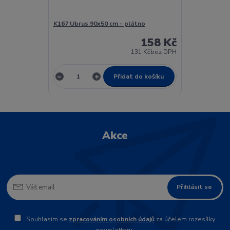
K167 Ubrus 90x50 cm - plátno
158 Kč
131 Kč
bez DPH
Přidat do košíku
Akce
Přihlásit se
Souhlasím se
zpracováním osobních údajů
za účelem rozesílky