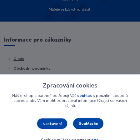
newsletteru.
Můžete se kdykoli odhlásit.
Informace pro zákazníky
O nás
Obchodní podmínky
Kontakty
Zpracování cookies
Náš e-shop a partneři potřebují Váš
souhlas
s použitím souborů
cookies, aby Vám mohli zobrazovat informace týkající se Vašich
zájmů.
Souhlasím
Nastavení
Souhlas můžete odmítnout
zde
.