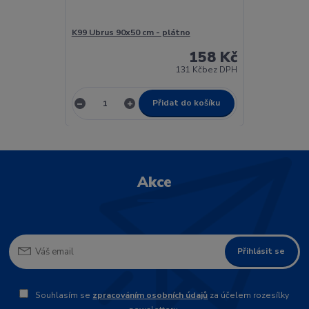
K99 Ubrus 90x50 cm - plátno
158 Kč
131 Kč
bez DPH
Přidat do košíku
Akce
Přihlásit se
Souhlasím se
zpracováním osobních údajů
za účelem rozesílky