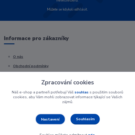
newsletteru.
Můžete se kdykoli odhlásit.
Informace pro zákazníky
O nás
Obchodní podmínky
Kontakty
Zpracování cookies
Náš e-shop a partneři potřebují Váš
souhlas
s použitím souborů
cookies, aby Vám mohli zobrazovat informace týkající se Vašich
zájmů.
Souhlasím
Nastavení
Souhlas můžete odmítnout
zde
.