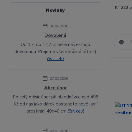
KT220 t
Novinky
30.06.2026
Dovolená
Od 1.7. do 12.7. si bere náš e-shop
dovolenou. Přejeme všem krásné léto :-)
číst celé
07.02.2026
Akce únor
Po celý měsíc únor při objednávce nad 499
Kč od nás jako dárek dostanete nové jarní
prostírání 40x40 cm
číst celé
02.01.2026