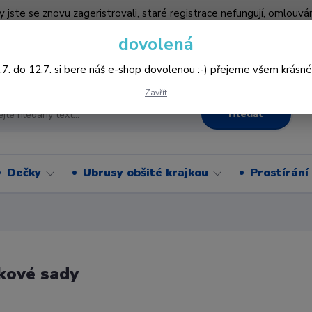
by jste se znovu zageristrovali, staré registrace nefungují, omlo
hledněji nakupovat :-) děkujeme všem za pochopení www.vysivani
dovolená
Více
.7. do 12.7. si bere náš e-shop dovolenou :-) přejeme všem krásné
Zavřít
Hledat
Dečky
Ubrusy obšité krajkou
Prostírání
kové sady