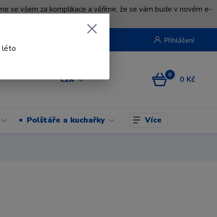
uváme se všem za komplikace a věříme, že se vám bude v novém e-
beruska.cz
Přihlášení
 léto
0
0 Kč
CZK
Více
Polštáře a kuchařky