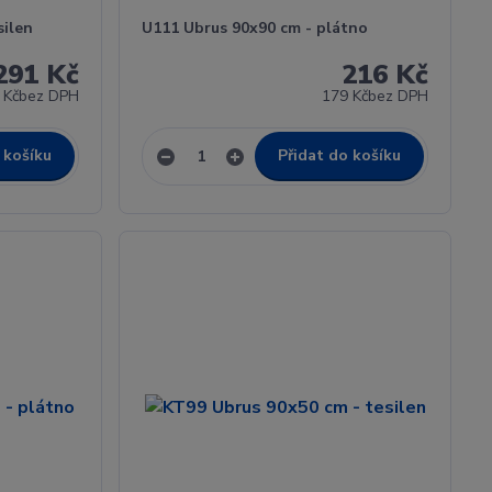
silen
U111 Ubrus 90x90 cm - plátno
291 Kč
216 Kč
 Kč
bez DPH
179 Kč
bez DPH
 košíku
Přidat do košíku