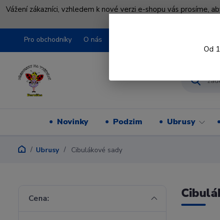
Vážení zákazníci, vzhledem k nové verzi e-shopu vás prosíme, a
shopu pře
Pro obchodníky
O nás
Obchodní podmínky
Kontakty
Od 1
Novinky
Podzim
Ubrusy
Ubrusy
Cibulákové sady
Cibulá
Cena: