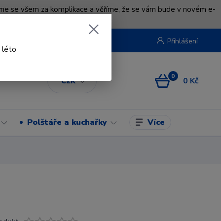
uváme se všem za komplikace a věříme, že se vám bude v novém e-
beruska.cz
Přihlášení
 léto
0
0 Kč
CZK
Více
Polštáře a kuchařky