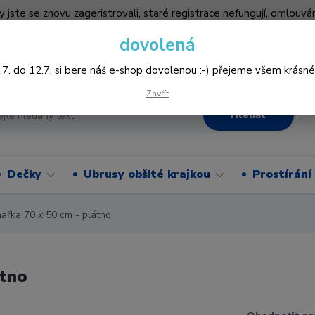
by jste se znovu zageristrovali, staré registrace nefungují, omlo
hledněji nakupovat :-) děkujeme všem za pochopení www.vysivani
dovolená
Více
.7. do 12.7. si bere náš e-shop dovolenou :-) přejeme všem krásné
Zavřít
Hledat
Dečky
Ubrusy obšité krajkou
Prostírání
řka 70 x 50 cm - plátno
átno