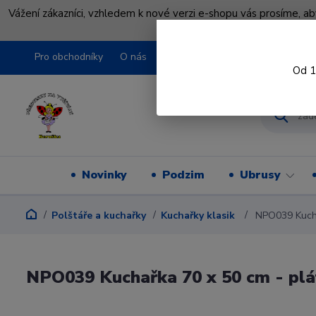
Vážení zákazníci, vzhledem k nové verzi e-shopu vás prosíme, a
shopu pře
Pro obchodníky
O nás
Obchodní podmínky
Kontakty
Od 1
Novinky
Podzim
Ubrusy
Polštáře a kuchařky
Kuchařky klasik
NPO039 Kucha
NPO039 Kuchařka 70 x 50 cm - pl