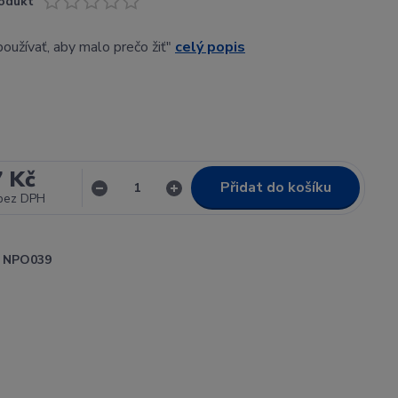
odukt
používať, aby malo prečo žiť"
celý popis
7 Kč
Přidat do košíku
bez DPH
NPO039