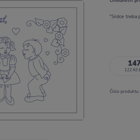
Ohodnotit pr
"Srdce treba 
14
122 Kč
Číslo produktu: