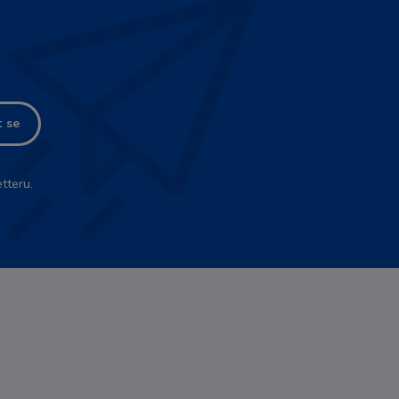
t se
tteru.