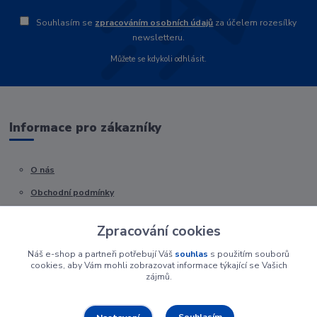
Souhlasím se
zpracováním osobních údajů
za účelem rozesílky
newsletteru.
Můžete se kdykoli odhlásit.
Informace pro zákazníky
O nás
Obchodní podmínky
Kontakty
Zpracování cookies
Náš e-shop a partneři potřebují Váš
souhlas
s použitím souborů
cookies, aby Vám mohli zobrazovat informace týkající se Vašich
zájmů.