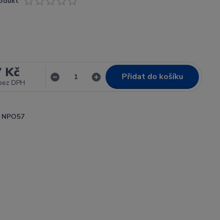
odukt
7 Kč
Přidat do košíku
bez DPH
NPO57