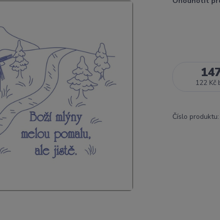
Ohodnotit pr
14
122 Kč
Číslo produktu: