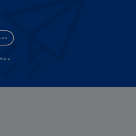
t se
tteru.