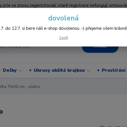
by jste se znovu zageristrovali, staré registrace nefungují, omlo
hledněji nakupovat :-) děkujeme všem za pochopení www.vysivani
dovolená
Více
.7. do 12.7. si bere náš e-shop dovolenou :-) přejeme všem krásné
Zavřít
Hledat
Dečky
Ubrusy obšité krajkou
Prostírání
ka 70x50 cm - plátno
o