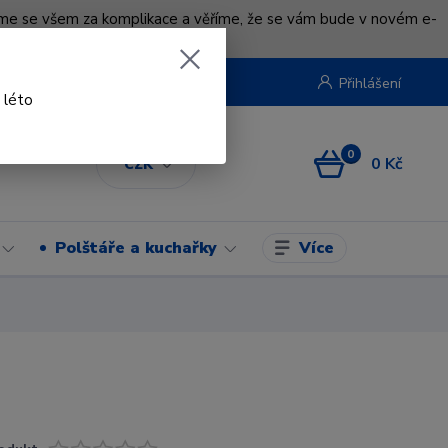
uváme se všem za komplikace a věříme, že se vám bude v novém e-
beruska.cz
Přihlášení
 léto
0
0 Kč
CZK
Více
Polštáře a kuchařky