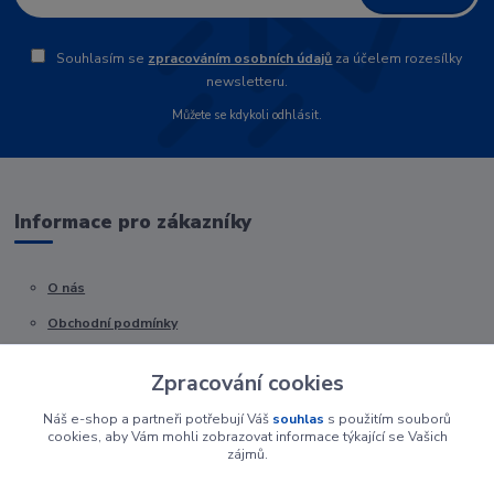
Souhlasím se
zpracováním osobních údajů
za účelem rozesílky
newsletteru.
Můžete se kdykoli odhlásit.
Informace pro zákazníky
O nás
Obchodní podmínky
Kontakty
Zpracování cookies
Náš e-shop a partneři potřebují Váš
souhlas
s použitím souborů
cookies, aby Vám mohli zobrazovat informace týkající se Vašich
zájmů.