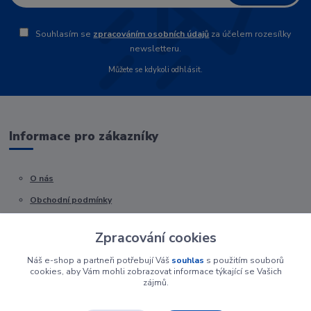
Souhlasím se
zpracováním osobních údajů
za účelem rozesílky
newsletteru.
Můžete se kdykoli odhlásit.
Informace pro zákazníky
O nás
Obchodní podmínky
Kontakty
Zpracování cookies
Náš e-shop a partneři potřebují Váš
souhlas
s použitím souborů
cookies, aby Vám mohli zobrazovat informace týkající se Vašich
zájmů.