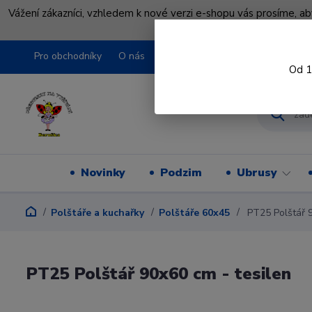
Vážení zákazníci, vzhledem k nové verzi e-shopu vás prosíme, a
shopu pře
Pro obchodníky
O nás
Obchodní podmínky
Kontakty
Od 1
Novinky
Podzim
Ubrusy
Polštáře a kuchařky
Polštáře 60x45
PT25 Polštář 9
PT25 Polštář 90x60 cm - tesilen