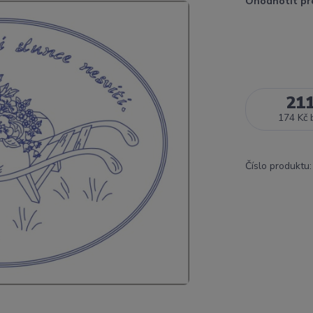
Ohodnotit pr
21
174 Kč
Číslo produktu: