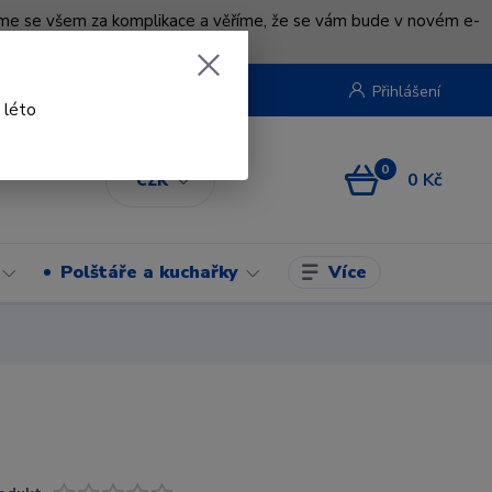
uváme se všem za komplikace a věříme, že se vám bude v novém e-
beruska.cz
Přihlášení
 léto
0
0 Kč
CZK
Více
Polštáře a kuchařky