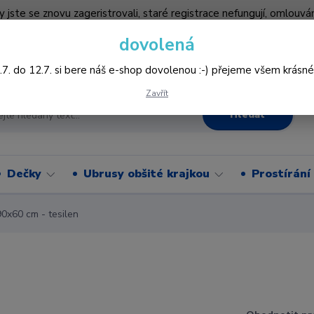
by jste se znovu zageristrovali, staré registrace nefungují, omlo
hledněji nakupovat :-) děkujeme všem za pochopení www.vysivani
dovolená
Více
.7. do 12.7. si bere náš e-shop dovolenou :-) přejeme všem krásné
Zavřít
Hledat
Dečky
Ubrusy obšité krajkou
Prostírání
0x60 cm - tesilen