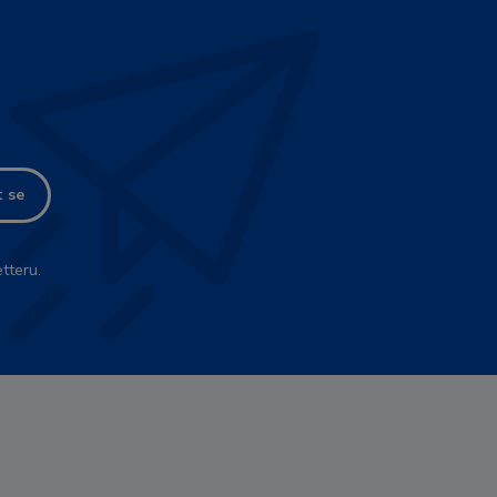
t se
tteru.