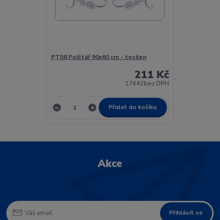
PT58 Polštář 90x60 cm - tesilen
211 Kč
174 Kč
bez DPH
Přidat do košíku
Akce
Přihlásit se