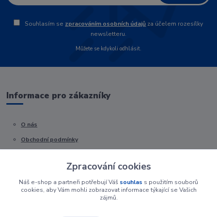
Souhlasím se
zpracováním osobních údajů
za účelem rozesílky
newsletteru.
Můžete se kdykoli odhlásit.
Informace pro zákazníky
O nás
Obchodní podmínky
Kontakty
Zpracování cookies
Náš e-shop a partneři potřebují Váš
souhlas
s použitím souborů
cookies, aby Vám mohli zobrazovat informace týkající se Vašich
zájmů.