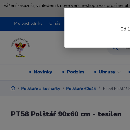
Vážení zákazníci, vzhledem k nové verzi e-shopu vás prosíme, a
shopu pře
Pro obchodníky
O nás
Obchodní podmínky
Kontakty
Od 1
Novinky
Podzim
Ubrusy
Polštáře a kuchařky
Polštáře 60x45
PT58 Polštář 9
PT58 Polštář 90x60 cm - tesilen