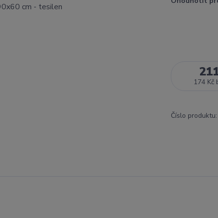
Ohodnotit pr
21
174 Kč
Číslo produktu: