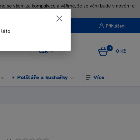
uváme se všem za komplikace a věříme, že se vám bude v novém e-
beruska.cz
Přihlášení
 léto
0
0 Kč
CZK
Více
Polštáře a kuchařky