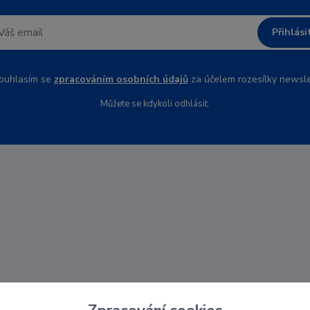
Přihlási
uhlasím se
zpracováním osobních údajů
za účelem rozesílky newsle
Můžete se kdykoli odhlásit.