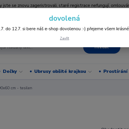
by jste se znovu zageristrovali, staré registrace nefungují, omlo
hledněji nakupovat :-) děkujeme všem za pochopení www.vysivani
dovolená
Více
.7. do 12.7. si bere náš e-shop dovolenou :-) přejeme všem krásné
Zavřít
Hledat
Dečky
Ubrusy obšité krajkou
Prostírání
0x60 cm - tesilen