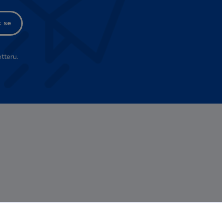
t se
tteru.