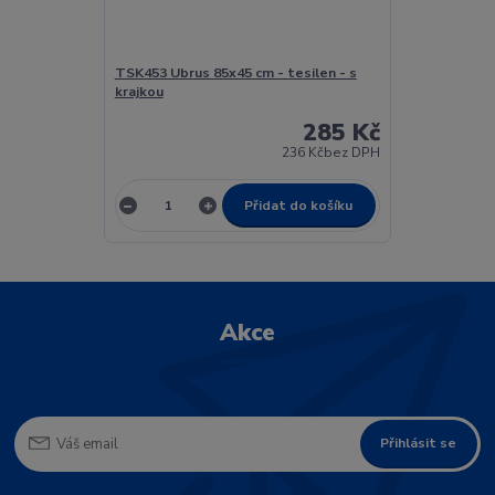
TSK453 Ubrus 85x45 cm - tesilen - s
krajkou
285 Kč
236 Kč
bez DPH
Přidat do košíku
Akce
Přihlásit se