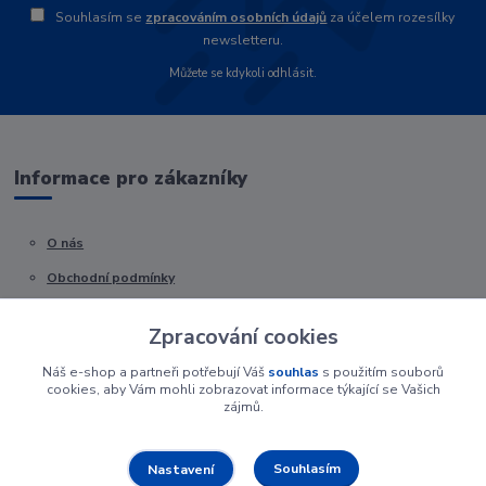
Souhlasím se
zpracováním osobních údajů
za účelem rozesílky
newsletteru.
Můžete se kdykoli odhlásit.
Informace pro zákazníky
O nás
Obchodní podmínky
Kontakty
Zpracování cookies
Náš e-shop a partneři potřebují Váš
souhlas
s použitím souborů
cookies, aby Vám mohli zobrazovat informace týkající se Vašich
zájmů.
Souhlasím
Nastavení