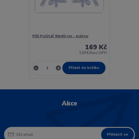
P55 Polštář 90x60 cm - plátno
169 Kč
139 Kč
bez DPH
Přidat do košíku
Akce
Přihlásit se