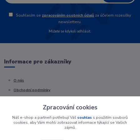
Souhlasím se
zpracováním osobních údajů
za účelem rozesílky
newsletteru.
Můžete se kdykoli odhlásit.
Informace pro zákazníky
O nás
Obchodní podmínky
Kontakty
Zpracování cookies
Náš e-shop a partneři potřebují Váš
souhlas
s použitím souborů
cookies, aby Vám mohli zobrazovat informace týkající se Vašich
zájmů.