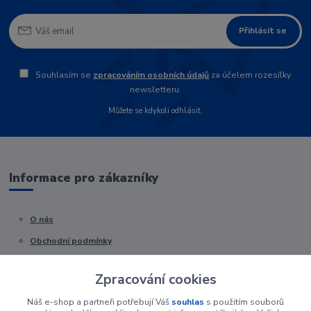
Přihlásit se
Souhlasím se
zpracováním osobních údajů
za účelem rozesílky
newsletteru.
Můžete se kdykoli odhlásit.
Informace pro zákazníky
O nás
Obchodní podmínky
Kontakty
Zpracování cookies
Náš e-shop a partneři potřebují Váš
souhlas
s použitím souborů