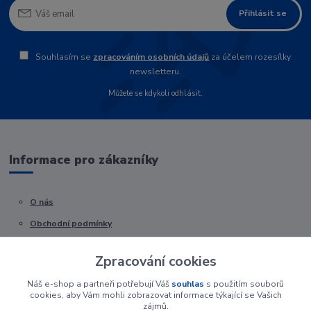
Přihlásit se
Souhlasím se
zpracováním osobních údajů
za účelem rozesílky
newsletteru.
Můžete se kdykoli odhlásit.
Informace pro zákazníky
O nás
Obchodní podmínky
Kontakty
Zpracování cookies
Náš e-shop a partneři potřebují Váš
souhlas
s použitím souborů
cookies, aby Vám mohli zobrazovat informace týkající se Vašich
zájmů.