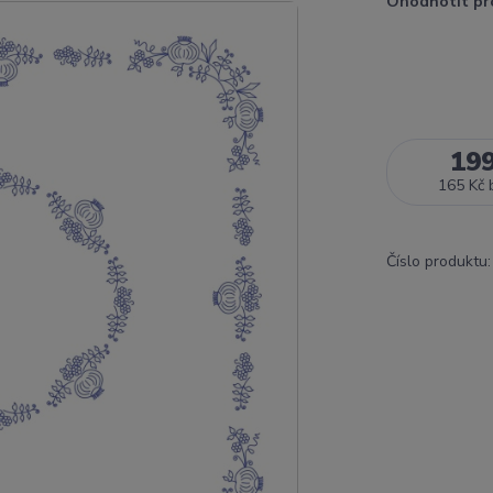
Ohodnotit pr
19
165 Kč
Číslo produktu: