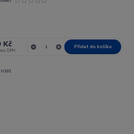
odukt
9 Kč
Přidat do košíku
bez DPH
U101