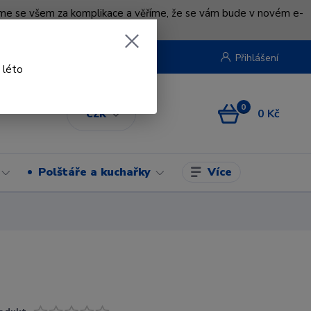
uváme se všem za komplikace a věříme, že se vám bude v novém e-
beruska.cz
Přihlášení
 léto
0
0 Kč
CZK
Více
Polštáře a kuchařky