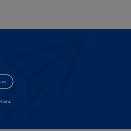
t se
tteru.