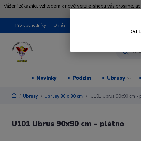
Vážení zákazníci, vzhledem k nové verzi e-shopu vás prosíme, a
shopu pře
Pro obchodníky
O nás
Obchodní podmínky
Kontakty
Od 1
Novinky
Podzim
Ubrusy
Ubrusy
Ubrusy 90 x 90 cm
U101 Ubrus 90x90 cm - 
U101 Ubrus 90x90 cm - plátno