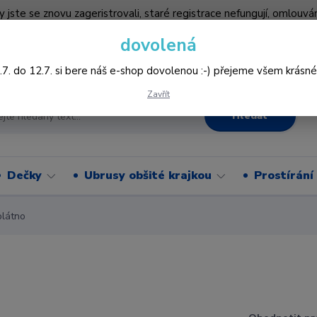
by jste se znovu zageristrovali, staré registrace nefungují, omlo
hledněji nakupovat :-) děkujeme všem za pochopení www.vysivani
dovolená
Více
.7. do 12.7. si bere náš e-shop dovolenou :-) přejeme všem krásné
Zavřít
Hledat
Dečky
Ubrusy obšité krajkou
Prostírání
plátno