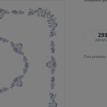
Ohodnotit pr
29
240 Kč
Číslo produktu: