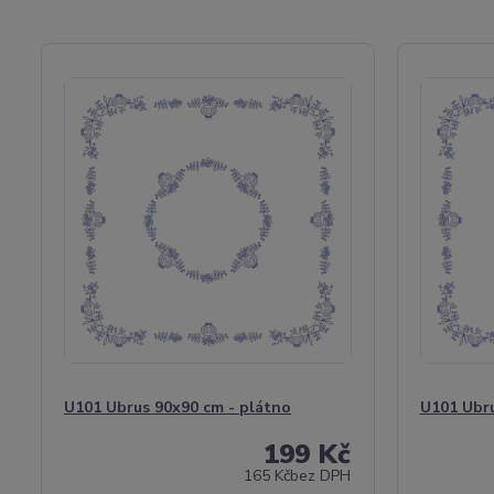
U101 Ubrus 90x90 cm - plátno
U101 Ubru
199 Kč
165 Kč
bez DPH