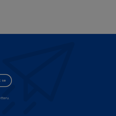
t se
tteru.