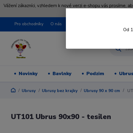
Vážení zákazníci, vzhledem k nové verzi e-shopu vás prosíme, a
shopu pře
Pro obchodníky
O nás
Obchodní podmínky
Kontakty
Od 1
Novinky
Bavlnky
Podzim
Ubru
Ubrusy
Ubrusy bez krajky
Ubrusy 90 x 90 cm
UT1
UT101 Ubrus 90x90 - tesilen