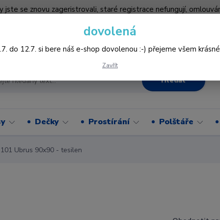
by jste se znovu zageristrovali, staré registrace nefungují, omlo
hledněji nakupovat :-) děkujeme všem za pochopení www.vysivani
dovolená
Více
.7. do 12.7. si bere náš e-shop dovolenou :-) přejeme všem krásné
Zavřít
Hledat
sy
Dečky
Prostírání
Polštáře
01 Ubrus 90x90 - tesilen