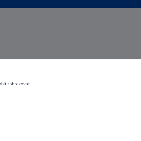
hli zobrazovat
Vytvořeno na
Eshop-rychle.cz