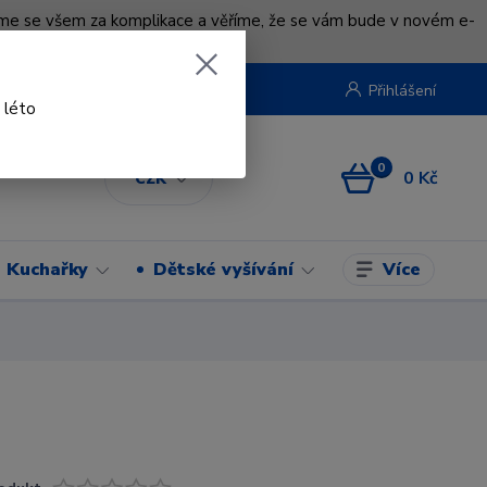
uváme se všem za komplikace a věříme, že se vám bude v novém e-
beruska.cz
Přihlášení
 léto
0
0 Kč
CZK
Více
Kuchařky
Dětské vyšívání