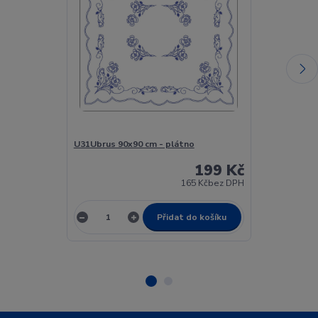
U31Ubrus 90x90 cm - plátno
UT31 ubrus te
199 Kč
165 Kč
bez DPH
Přidat do košíku